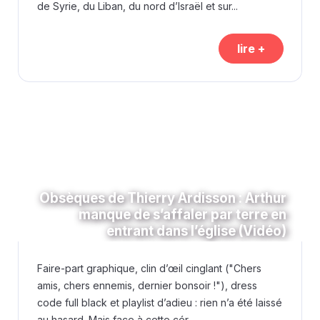
de Syrie, du Liban, du nord d’Israël et sur...
lire +
Obsèques de Thierry Ardisson : Arthur
manque de s’affaler par terre en
entrant dans l’église (Vidéo)
Faire-part graphique, clin d’œil cinglant ("Chers
amis, chers ennemis, dernier bonsoir !"), dress
code full black et playlist d’adieu : rien n’a été laissé
au hasard. Mais face à cette cér...