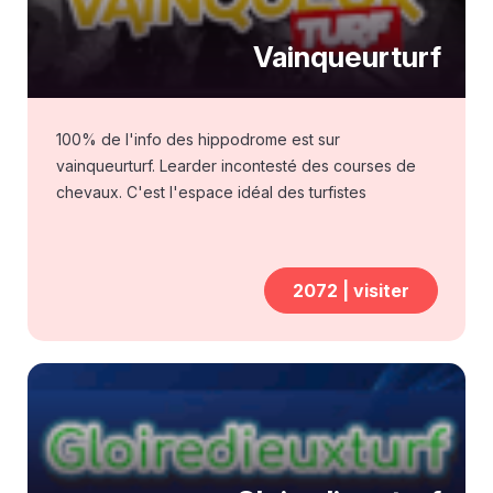
Vainqueurturf
100% de l'info des hippodrome est sur
vainqueurturf. Learder incontesté des courses de
chevaux. C'est l'espace idéal des turfistes
2072 | visiter