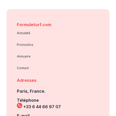
Formuleturf.com
Actualité
Pronostics
Annuaire
Contact
Adresses
Paris, France.
Téléphone
+33 6 44 66 97 07
E-mail