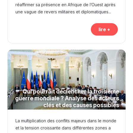
réaffirmer sa présence en Afrique de l’Ouest après
une vague de revers militaires et diplomatiques...
lire +
Qui pourrait déclencher la troisième
guerre mondiale ? Analyse des acteurs
clés et des causes possibles
La multiplication des conflits majeurs dans le monde
et la tension croissante dans différentes zones a