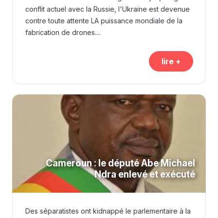
conflit actuel avec la Russie, l'Ukraine est devenue
contre toute attente LA puissance mondiale de la
fabrication de drones....
lire +
Cameroun : le député Abe Michael
Ndra enlevé et exécuté
Des séparatistes ont kidnappé le parlementaire à la