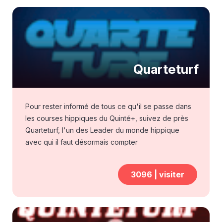
Quarteturf
Pour rester informé de tous ce qu'il se passe dans
les courses hippiques du Quinté+, suivez de près
Quarteturf, l'un des Leader du monde hippique
avec qui il faut désormais compter
3096 | visiter